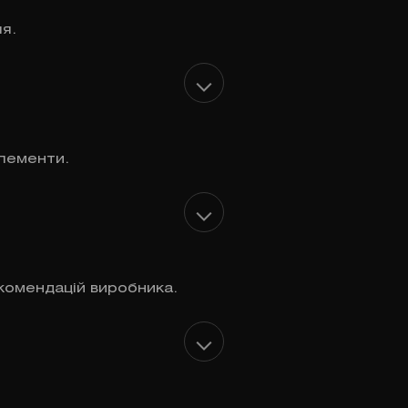
я.
лементи.
комендацій виробника.