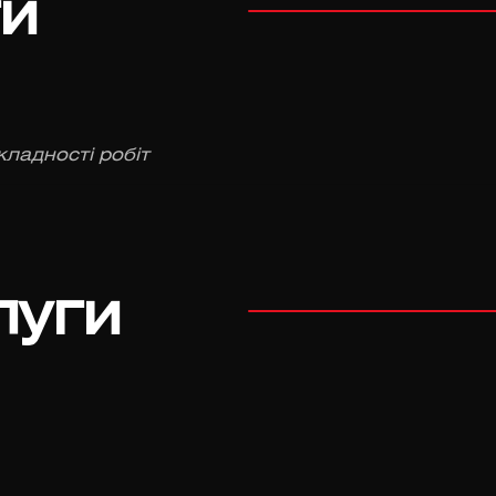
ги
кладності робіт
луги