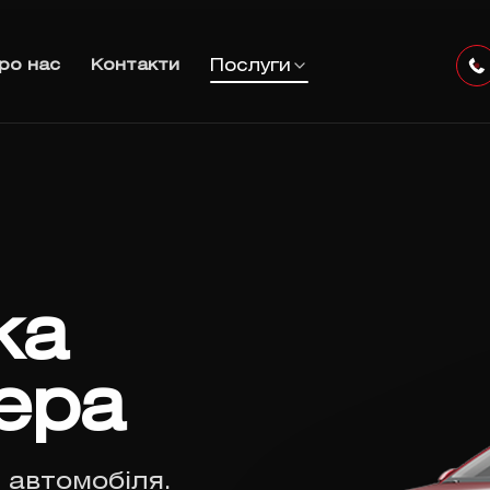
Послуги
ро нас
Контакти
ка
ера
 автомобіля.