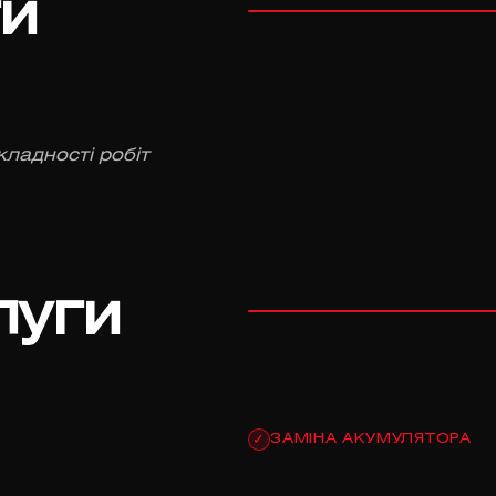
ги
кладності робіт
луги
ЗАМІНА АКУМУЛЯТОРА
✓