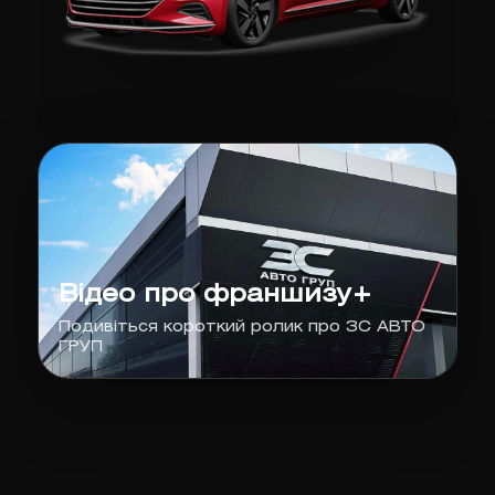
Відео про франшизу+
Подивіться короткий ролик про ЗС АВТО
ГРУП