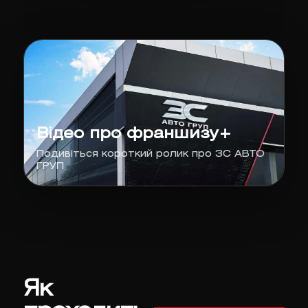
Відео про франшизу+
Подивіться короткий ролик про ЗС АВТО
ГРУП
Як