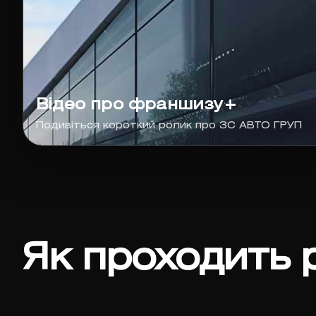
Відео про франшизу+
Подивіться короткий ролик про ЗС АВТО ГРУП
Як проходить 