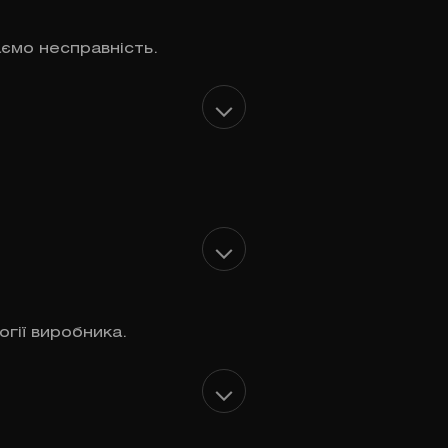
аємо несправність.
гії виробника.