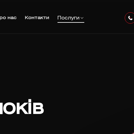
Послуги
ро нас
Контакти
оків