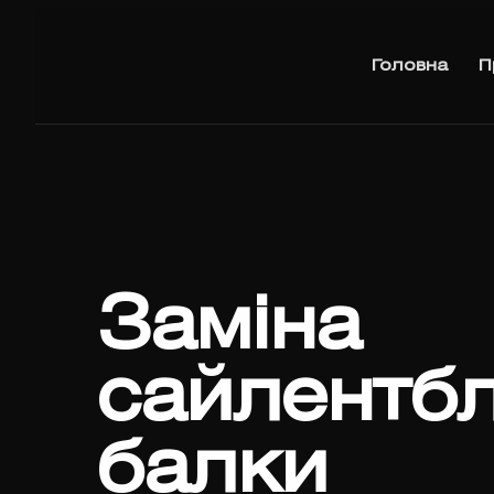
Головна
П
Заміна
сайлентбл
балки