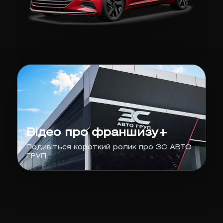
Відео про франшизу+
Подивіться короткий ролик про ЗС АВТО
ГРУП