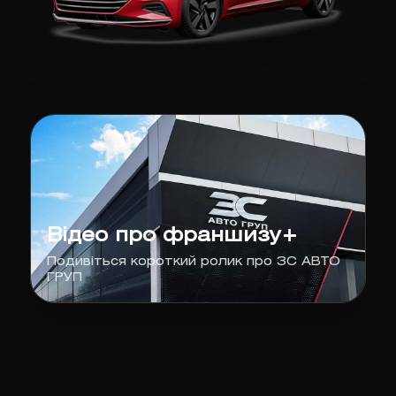
Відео про франшизу+
Подивіться короткий ролик про ЗС АВТО
ГРУП