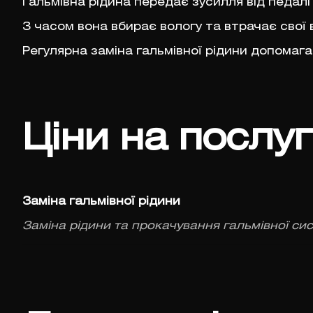
Гальмівна рідина передає зусилля від педалі
З часом вона вбирає вологу та втрачає свої
Регулярна заміна гальмівної рідини допомага
Ціни на послу
Заміна гальмівної рідини
Заміна рідини та прокачування гальмівної си