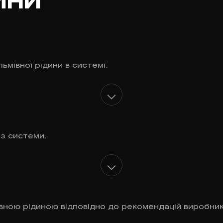
ини
ьмівної рідини в системі.
із системи.
ною рідиною відповідно до рекомендацій виробник