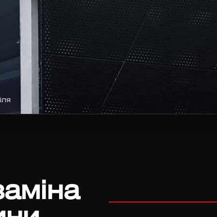
іля
заміна