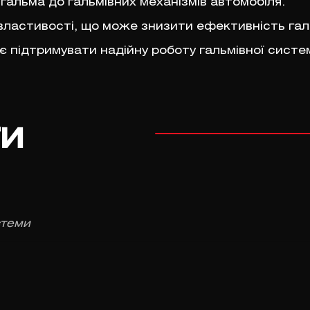
 гальма до гальмівних механізмів автомобіля.
 властивості, що може знизити ефективність га
є підтримувати надійну роботу гальмівної систем
ги
стеми