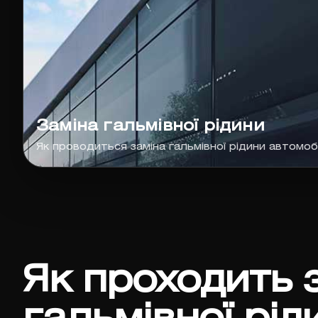
Заміна гальмівної рідини
Як проводиться заміна гальмівної рідини автомоб
Як проходить 