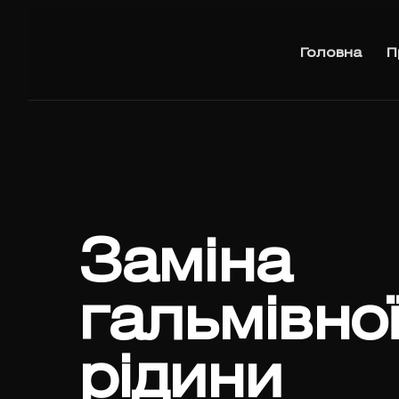
Головна
П
Заміна
гальмівно
рідини