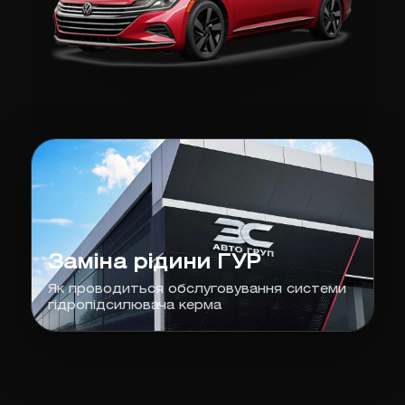
Заміна рідини ГУР
Як проводиться обслуговування системи
гідропідсилювача керма