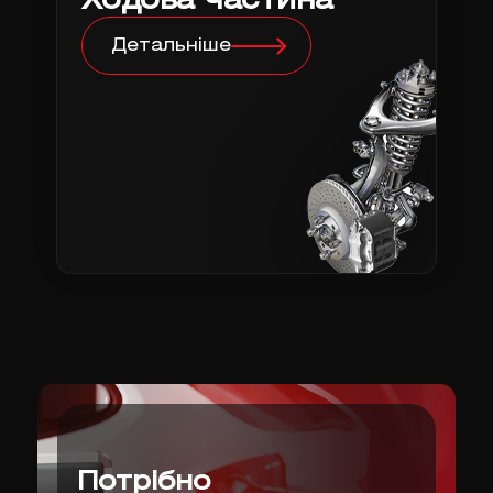
Ходова частина
Детальніше
Потрібно