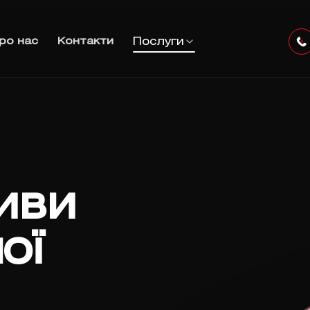
Послуги
ро нас
Контакти
иви
ої