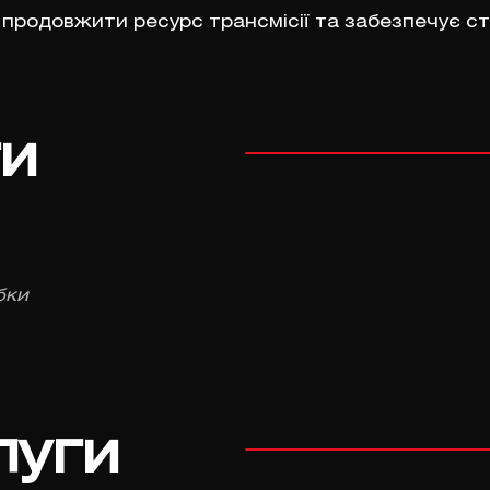
продовжити ресурс трансмісії та забезпечує ст
ги
бки
луги