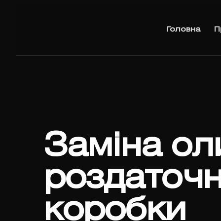
Головна
П
Заміна ол
роздаточн
коробки