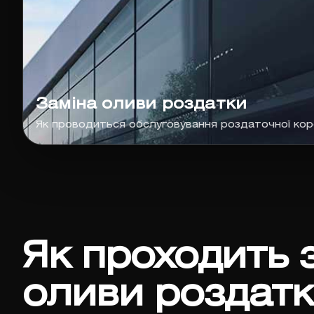
Заміна оливи роздатки
Як проводиться обслуговування роздаточної ко
Як проходить 
оливи роздат