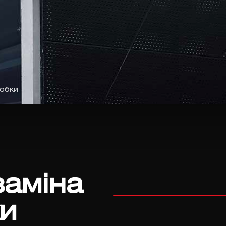
робки
заміна
ки