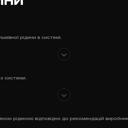
ини
ьмівної рідини в системі.
із системи.
ною рідиною відповідно до рекомендацій виробник