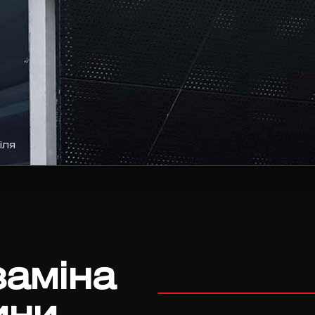
іля
заміна