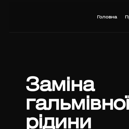
Головна
П
Заміна
гальмівно
рідини