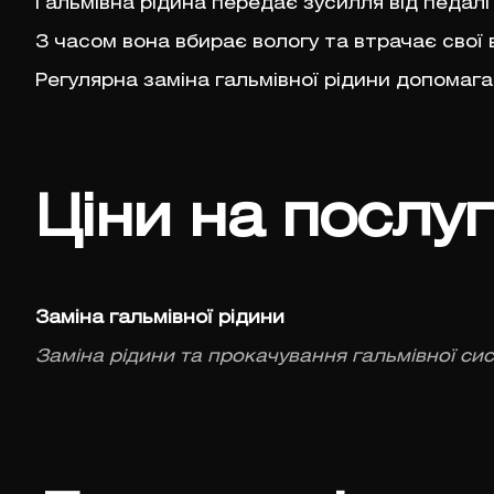
Гальмівна рідина передає зусилля від педалі
З часом вона вбирає вологу та втрачає свої
Регулярна заміна гальмівної рідини допомага
Ціни на послу
Заміна гальмівної рідини
Заміна рідини та прокачування гальмівної си