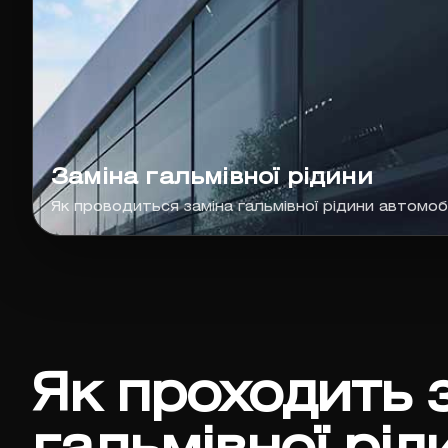
Заміна гальмівної рідини
Як проводиться заміна гальмівної рідини автомоб
Як проходить 