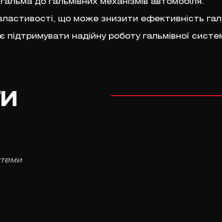
 гальма до гальмівних механізмів автомобіля.
 властивості, що може знизити ефективність га
є підтримувати надійну роботу гальмівної систем
ги
стеми