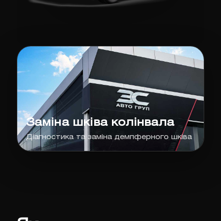
Заміна шківа колінвала
Діагностика та заміна демпферного шківа