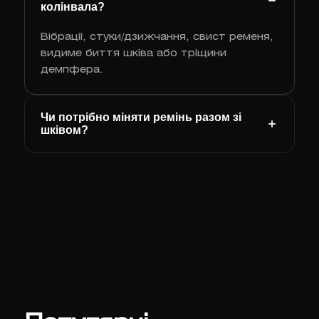
колінвала?
Вібрації, стуки/дзижчання, свист ременя,
видиме биття шківа або тріщини
демпфера.
Чи потрібно міняти ремінь разом зі
шківом?