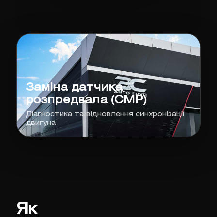
Заміна датчика
розпредвала (CMP)
Діагностика та відновлення синхронізації
двигуна
Як