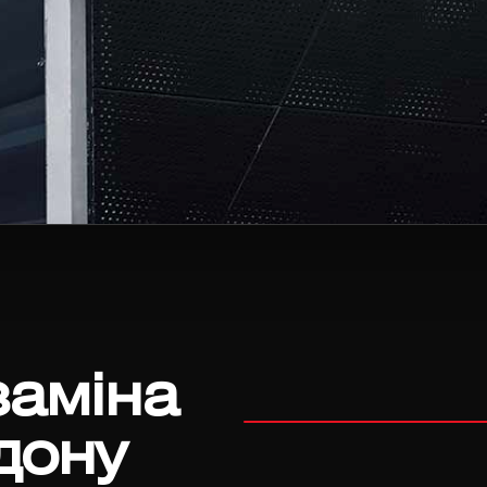
заміна
дону