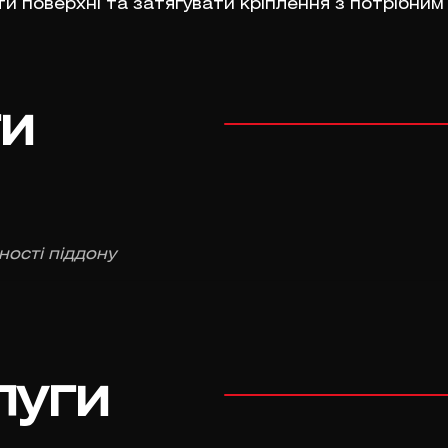
ти поверхні та затягувати кріплення з потрібни
ги
ності піддону
луги