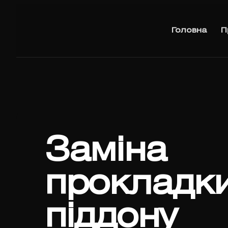
Головна
П
Заміна
прокладк
піддону