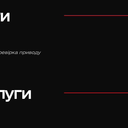
ги
ревірка приводу
луги