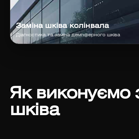
Заміна шківа колінвала
Діагностика та заміна демпферного шківа
Як виконуємо 
шківа