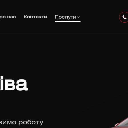
Послуги
ро нас
Контакти
іва
овимо роботу