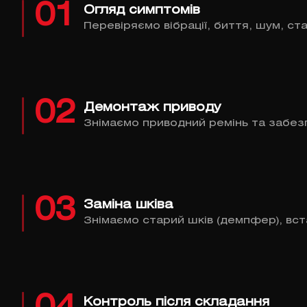
01
Огляд симптомів
Перевіряємо вібрації, биття, шум, ст
02
Демонтаж приводу
Знімаємо приводний ремінь та забез
03
Заміна шківа
Знімаємо старий шків (демпфер), вс
Контроль після складання