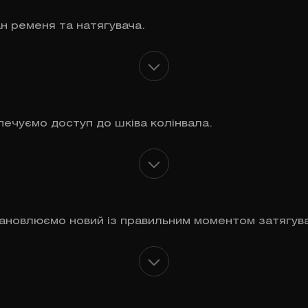
ан ременя та натягувача.
печуємо доступ до шківа колінвала.
тановлюємо новий із правильним моментом затягув