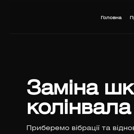
Головна
П
Заміна шк
колінвала
Приберемо вібрації та відн