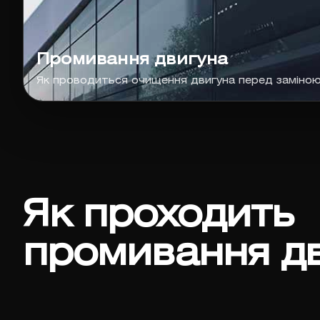
Промивання двигуна
Як проводиться очищення двигуна перед заміно
Як проходить
промивання д