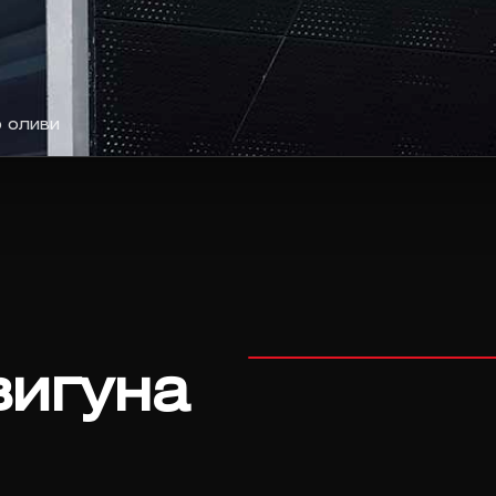
ю оливи
вигуна