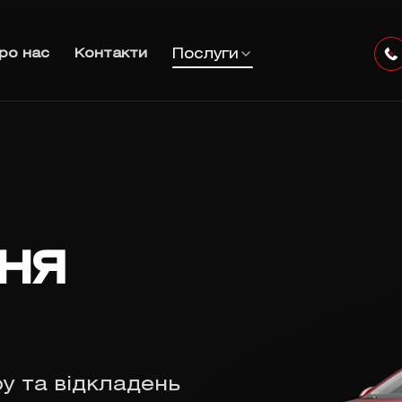
Послуги
ро нас
Контакти
ня
у та відкладень