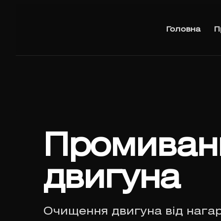
Головна
П
Промиван
двигуна
Очищення двигуна від нагар