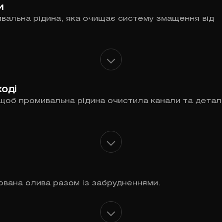
и
ивальна рідина, яка очищає систему змащення від
оді
 щоб промивальна рідина очистила канали та детал
ована олива разом із забрудненнями.