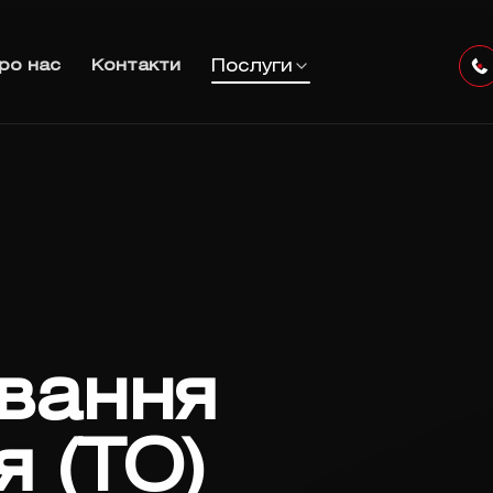
Послуги
ро нас
Контакти
вання
я (ТО)