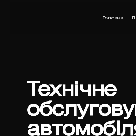
Головна
П
Технічне
обслугову
автомобіл