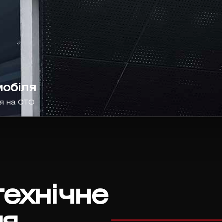
мобіля
ня на СТО
технічне