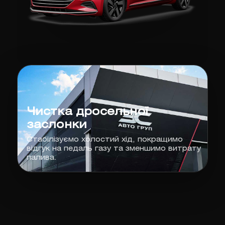
Чистка дросельної
заслонки
Стабілізуємо холостий хід, покращимо
відгук на педаль газу та зменшимо витрату
палива.