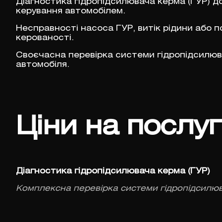
Діагностика гідропідсилювача керма (ГУР) 
керування автомобілем.
Несправності насоса ГУР, витік рідини або
керованості.
Своєчасна перевірка системи гідропідсилюв
автомобіля.
Ціни на послу
Діагностика гідропідсилювача керма (ГУР)
Комплексна перевірка системи гідропідсилю