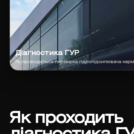
Діагностика ГУР
Як проводиться перевірка гідропідсилювача кер
Як проходить