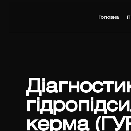
Головна
П
Діагности
гідропідс
керма (ГУ