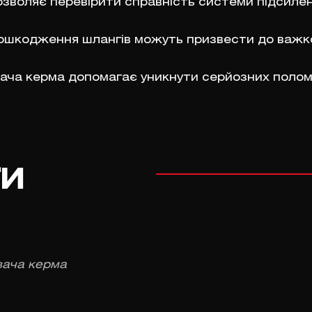
дозволяє перевірити справність системи підсил
 пошкодження шлангів можуть призвести до важ
ача керма допомагає уникнути серйозних полом
ги
вача керма