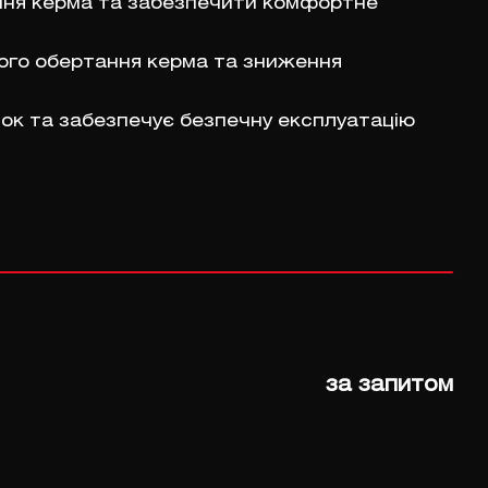
ення керма та забезпечити комфортне
кого обертання керма та зниження
ок та забезпечує безпечну експлуатацію
за запитом