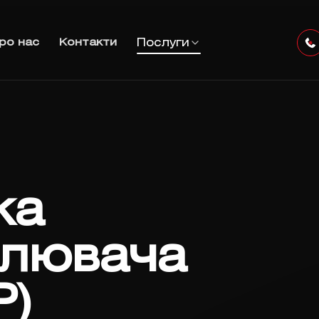
Послуги
ро нас
Контакти
ка
илювача
Р)