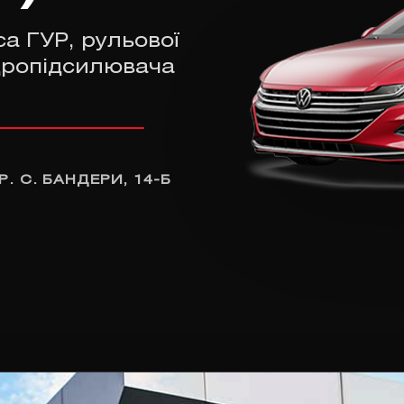
а ГУР, рульової
ідропідсилювача
Р. С. БАНДЕРИ, 14-Б