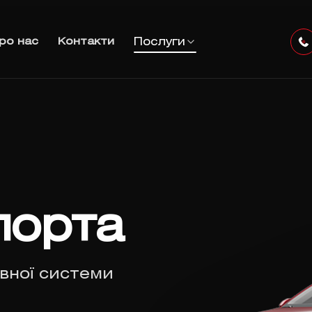
Послуги
ро нас
Контакти
порта
вної системи