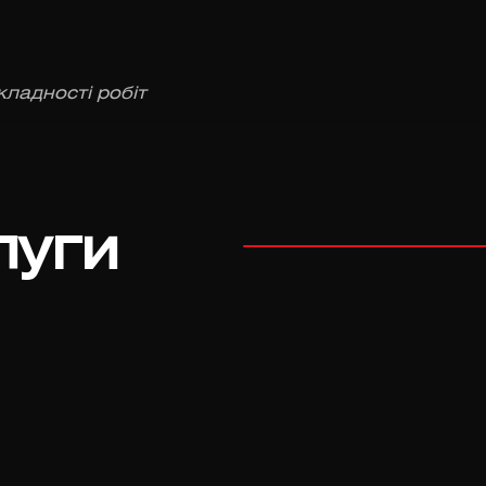
кладності робіт
луги