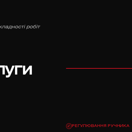
кладності робіт
луги
РЕГУЛЮВАННЯ РУЧНИКА
✓