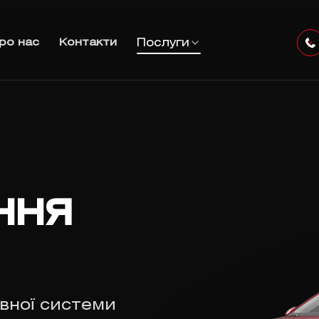
Послуги
ро нас
Контакти
ння
вної системи