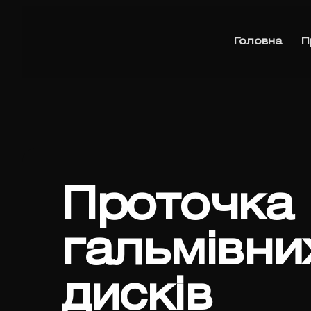
Головна
П
Проточка
гальмівни
дисків