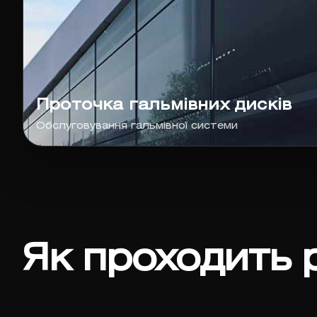
Проточка гальмівних дисків
Обслуговування гальмівної системи
Як проходить 