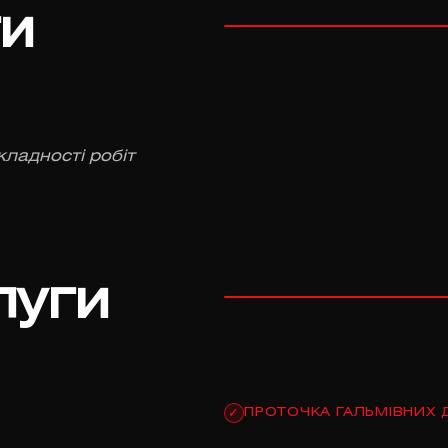
ги
кладності робіт
луги
ПРОТОЧКА ГАЛЬМІВНИХ 
✓